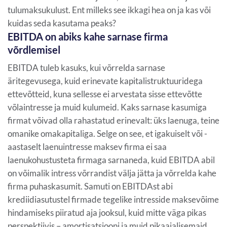
tulumaksukulust. Ent milleks see ikkagi hea on ja kas või
kuidas seda kasutama peaks?
EBITDA on abiks kahe sarnase firma
võrdlemisel
EBITDA tuleb kasuks, kui võrrelda sarnase
äritegevusega, kuid erinevate kapitalistruktuuridega
ettevõtteid, kuna sellesse ei arvestata sisse ettevõtte
võlaintresse ja muid kulumeid. Kaks sarnase kasumiga
firmat võivad olla rahastatud erinevalt: üks laenuga, teine
omanike omakapitaliga. Selge on see, et igakuiselt või -
aastaselt laenuintresse maksev firma ei saa
laenukohustusteta firmaga sarnaneda, kuid EBITDA abil
on võimalik intress võrrandist välja jätta ja võrrelda kahe
firma puhaskasumit. Samuti on EBITDAst abi
krediidiasutustel firmade tegelike intresside maksevõime
hindamiseks piiratud aja jooksul, kuid mitte väga pikas
perspektiivis – amortisatsiooni ja muid pikaajalisemaid