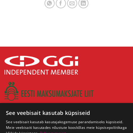
See veebisait kasutab küpsiseid
See veebisait kasutab kasutajakogemuse parandamiseks küpsiseid.
Meie veebisaiti kasutades nõustute kooskõlas meie küpsisepoliitikaga