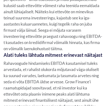
kulusid saab ettevõtte võimest raha teenida eemaldada
ainult lühiajaliselt. Näiteks kui ettevõte on minevikus
teinud suurema investeeringu, kajastub see ka iga-
aastastes kuluaruannetes, kuigi tegelik raha on juba
firmast välja läinud. Seega ei mõjuta varasem
investeering ettevõtte praegust rahavoogu ning EBITDA-
t kasutades on krediidifirmal võimalik hinnata, kas firma
on võimalik laenukohustust täitma.
Alati tuleks lähtuda mitmest erinevast näitajast
Rahavoogude hindamiseks EBITDA kasutamisel tuleks
arvestada, et rahalist olukorda mõjutavad väga oluliselt
ka suunad varudes, laekumata ja tasumata arvetes ning
seda ei võta EBITDA üldse arvesse. Grow Finance’i
raamatupidajad soovitavad, et nii investor kui ka
ettevõtet osta plaaniv inimene peaks alati lähtuma
mitmest erinevast finantsilisest näitajast, sest ainult ühe