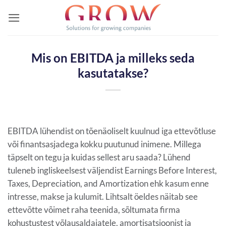
Skip
to
content
Mis on EBITDA ja milleks seda
kasutatakse?
EBITDA lühendist on tõenäoliselt kuulnud iga ettevõtluse
või finantsasjadega kokku puutunud inimene. Millega
täpselt on tegu ja kuidas sellest aru saada? Lühend
tuleneb ingliskeelsest väljendist Earnings Before Interest,
Taxes, Depreciation, and Amortization ehk kasum enne
intresse, makse ja kulumit. Lihtsalt öeldes näitab see
ettevõtte võimet raha teenida, sõltumata firma
kohustustest võlausaldajatele, amortisatsioonist ja