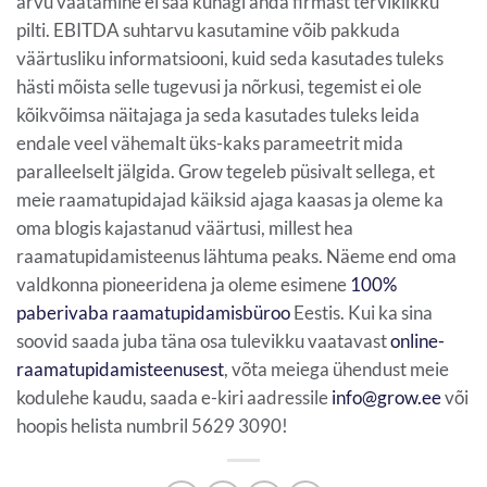
arvu vaatamine ei saa kunagi anda firmast terviklikku
pilti. EBITDA suhtarvu kasutamine võib pakkuda
väärtusliku informatsiooni, kuid seda kasutades tuleks
hästi mõista selle tugevusi ja nõrkusi, tegemist ei ole
kõikvõimsa näitajaga ja seda kasutades tuleks leida
endale veel vähemalt üks-kaks parameetrit mida
paralleelselt jälgida. Grow tegeleb püsivalt sellega, et
meie raamatupidajad käiksid ajaga kaasas ja oleme ka
oma blogis kajastanud väärtusi, millest hea
raamatupidamisteenus lähtuma peaks. Näeme end oma
valdkonna pioneeridena ja oleme esimene
100%
paberivaba raamatupidamisbüroo
Eestis. Kui ka sina
soovid saada juba täna osa tulevikku vaatavast
online-
raamatupidamisteenusest
, võta meiega ühendust meie
kodulehe kaudu, saada e-kiri aadressile
info@grow.ee
või
hoopis helista numbril 5629 3090!