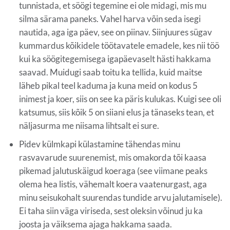
tunnistada, et söögi tegemine ei ole midagi, mis mu
silma särama paneks. Vahel harva võin seda isegi
nautida, aga iga päev, see on piinav. Siinjuures sügav
kummardus kõikidele töötavatele emadele, kes nii töö
kui ka söögitegemisega igapäevaselt hästi hakkama
saavad. Muidugi saab toitu ka tellida, kuid maitse
läheb pikal teel kaduma ja kuna meid on kodus 5
inimest ja koer, siis on see ka päris kulukas. Kuigi see oli
katsumus, siis kõik 5 on siiani elus ja tänaseks tean, et
näljasurma me niisama lihtsalt ei sure.
Pidev külmkapi külastamine tähendas minu
rasvavarude suurenemist, mis omakorda tõi kaasa
pikemad jalutuskäigud koeraga (see viimane peaks
olema hea listis, vähemalt koera vaatenurgast, aga
minu seisukohalt suurendas tundide arvu jalutamisele).
Ei taha siin väga viriseda, sest oleksin võinud ju ka
joosta ja väiksema ajaga hakkama saada.