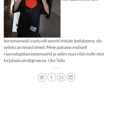
koroonamaski vastu või soovid endale kodulooma, siis
selleks on teised lehed. Meie pakume endiselt
raamatupidamisteenuseid ja selles osas võid mulle otse
kirjutada ulvi@grow.ee. Ulvi Tallo