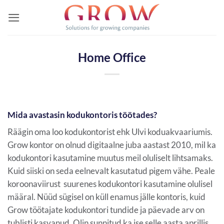
Skip
to
content
Home Office
Mida avastasin kodukontoris töötades?
Räägin oma loo kodukontorist ehk Ulvi koduakvaariumis.
Grow kontor on olnud digitaalne juba aastast 2010, mil ka
kodukontori kasutamine muutus meil oluliselt lihtsamaks.
Kuid siiski on seda eelnevalt kasutatud pigem vähe. Peale
koroonaviirust suurenes kodukontori kasutamine olulisel
määral. Nüüd sügisel on küll enamus jälle kontoris, kuid
Grow töötajate kodukontori tundide ja päevade arv on
tublisti kasvanud. Olin sunnitud ka ise selle aasta aprillis