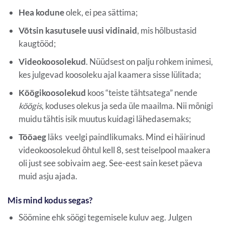
Hea kodune
olek, ei pea sättima;
Võtsin kasutusele uusi vidinaid
, mis hõlbustasid
kaugtööd;
Videokoosolekud
. Nüüdsest on palju rohkem inimesi,
kes julgevad koosoleku ajal kaamera sisse lülitada;
Köögikoosolekud
koos “teiste tähtsatega” nende
köögis
, koduses olekus ja seda üle maailma. Nii mõnigi
muidu tähtis isik muutus kuidagi lähedasemaks;
Tööaeg
läks veelgi paindlikumaks. Mind ei häirinud
videokoosolekud õhtul kell 8, sest teiselpool maakera
oli just see sobivaim aeg. See-eest sain keset päeva
muid asju ajada.
Mis mind kodus segas?
Söömine ehk söögi tegemisele kuluv aeg. Julgen