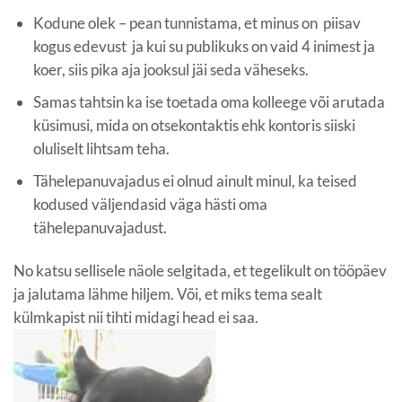
Kodune olek – pean tunnistama, et minus on piisav
kogus edevust ja kui su publikuks on vaid 4 inimest ja
koer, siis pika aja jooksul jäi seda väheseks.
Samas tahtsin ka ise toetada oma kolleege või arutada
küsimusi, mida on otsekontaktis ehk kontoris siiski
oluliselt lihtsam teha.
Tähelepanuvajadus ei olnud ainult minul, ka teised
kodused väljendasid väga hästi oma
tähelepanuvajadust.
No katsu sellisele näole selgitada, et tegelikult on tööpäev
ja jalutama lähme hiljem. Või, et miks tema sealt
külmkapist nii tihti midagi head ei saa.