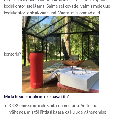
kodukontorisse jääma. Saime sel kevadel valmis meie uue
kodukontori ehk akvaariumi. Vaata, mis loomad olid
kontoris?
Mida head kodukontor kaasa tõi?
CO2 emissioon
i üle võib rõõmustada. Sõitmine
vähenes, mis tõi ühtlasi kaasa ka kulude vähenemise;