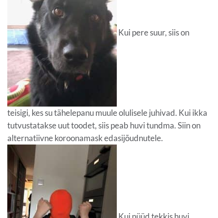
Kui pere suur, siis on
teisigi, kes su tähelepanu muule olulisele juhivad. Kui ikka
tutvustatakse uut toodet, siis peab huvi tundma. Siin on
alternatiivne koroonamask edasijõudnutele.
Kui nüüd tekkis huvi